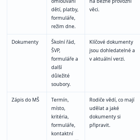
omlouvání
na běžné provozní
dětí, platby,
věci.
formuláře,
režim dne.
Dokumenty
Školní řád,
Klíčové dokumenty
ŠVP,
jsou dohledatelné a
formuláře a
v aktuální verzi.
další
důležité
soubory.
Zápis do MŠ
Termín,
Rodiče vědí, co mají
místo,
udělat a jaké
kritéria,
dokumenty si
formuláře,
připravit.
kontaktní