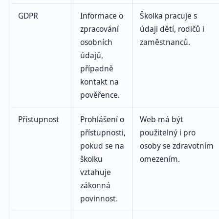
GDPR
Informace o
Školka pracuje s
zpracování
údaji dětí, rodičů i
osobních
zaměstnanců.
údajů,
případně
kontakt na
pověřence.
Přístupnost
Prohlášení o
Web má být
přístupnosti,
použitelný i pro
pokud se na
osoby se zdravotním
školku
omezením.
vztahuje
zákonná
povinnost.